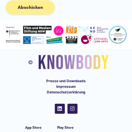
t
Abschicken
t
e
r
Presse und Downloads
Impressum
Datenschutzerklärung
L
I
i
n
n
s
k
t
e
a
App Store
Play Store
d
g