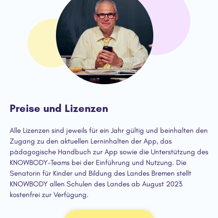
"Anwendungssicherheit sehr hoch, extrem
flexibler Umgang mit den Inhalten, sehr klares
und strukturiertes Auftreten, offene und nicht
beschämende Haltung, klug angepasste
Aufgaben, gibt nicht zu viel vor, sondern
beherrscht das Stellen von offenen und
präzisen Fragen sehr gut."
Lehrperson, 8. Klasse, Gymnasium Berlin
Preise und Lizenzen
Alle Lizenzen sind jeweils für ein Jahr gültig und beinhalten den
Zugang zu den aktuellen Lerninhalten der App, das
pädagogische Handbuch zur App sowie die Unterstützung des
KNOWBODY-Teams bei der Einführung und Nutzung. Die
Senatorin für Kinder und Bildung des Landes Bremen stellt
KNOWBODY allen Schulen des Landes ab August 2023
kostenfrei zur Verfügung.