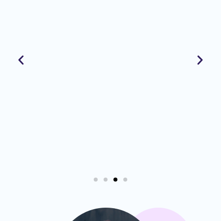
tagesaktuell gerade ansteht. Meistens tut er das
heimlich, um dann alle anderen im Weekly mit einer
Lösung zu überraschen.
Seine Superpower: Immer erreichbar! Fabian hat meist
schon die Antwort parat, bevor man überhaupt seine
Frage formuliert hat.
Erfahrungen